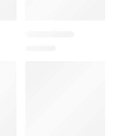
Días restantes: 11
Unimarc Ofertas
Super Bodega aCuenta Ofertas
26
02.08.2026 - 17.08.2026
En 02.08.2026