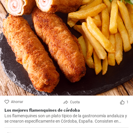
Ahorrar
Cuota
1
Los mejores flamenquines de córdoba
Los flamenquines son un plato típico de la gastronomía andaluza y
se crearon específicamente en Córdoba, España. Consisten en
rollitos de jamón serrano y carne de cerdo empanados y fritos. Son
crujientes por fuera y jugosos por dentro, generalmente se sirven