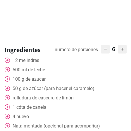
6
Ingredientes
número de porciones
12
melindres
500
ml
de leche
100
g
de azucar
50
g
de azúcar (para hacer el caramelo)
ralladura de cáscara de limón
1
cdta
de canela
4
huevo
Nata montada (opcional para acompañar)