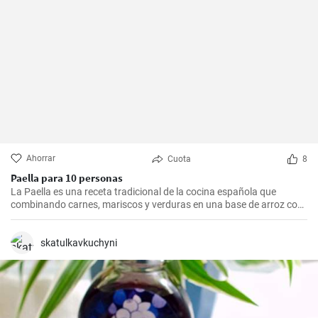
Ahorrar
Cuota
8
Paella para 10 personas
La Paella es una receta tradicional de la cocina española que
combinando carnes, mariscos y verduras en una base de arroz con
una mezcla de especias, ofrece una experiencia culinaria llena de
sabores y texturas. Aunque cada región de España tiene su propia
forma de hacer la paella, esta receta se acerca a la versión más
skatulkavkuchyni
clásica, la valenciana.