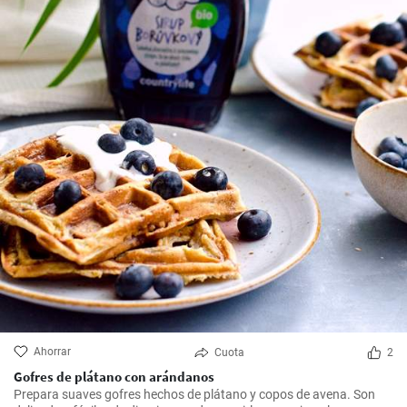
Ahorrar
Cuota
2
Gofres de plátano con arándanos
Prepara suaves gofres hechos de plátano y copos de avena. Son