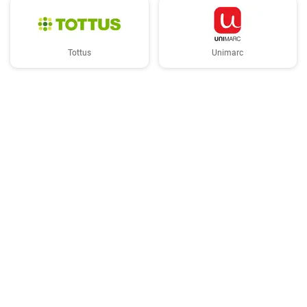
Tottus
Unimarc