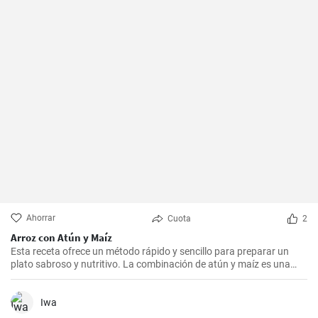
Ahorrar
Cuota
2
Arroz con Atún y Maíz
Esta receta ofrece un método rápido y sencillo para preparar un
plato sabroso y nutritivo. La combinación de atún y maíz es una
excelente manera de agregar algo de proteína y color a nuestra
dieta diaria.
Iwa