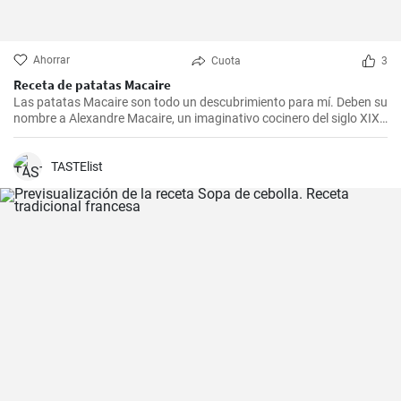
Ahorrar
Cuota
3
Receta de patatas Macaire
Las patatas Macaire son todo un descubrimiento para mí. Deben su
nombre a Alexandre Macaire, un imaginativo cocinero del siglo XIX.
Este plato de patatas de sabor exquisito es en realidad muy sencillo
y sólo requiere unos pocos ingredientes. Es lo que más me gusta
cocinar con mi familia los fines de semana, cuando podemos
TASTElist
disfrutar todos juntos de una comida. Con un poco de práctica,
¡tendrás una sabrosa receta de guarnición en tu repertorio culinario
en un abrir y cerrar de ojos!