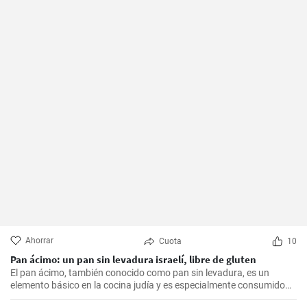
Ahorrar
Cuota
10
Pan ácimo: un pan sin levadura israelí, libre de gluten
El pan ácimo, también conocido como pan sin levadura, es un
elemento básico en la cocina judía y es especialmente consumido
durante Pesaj. En esta receta, te mostraré cómo hacer tu propio