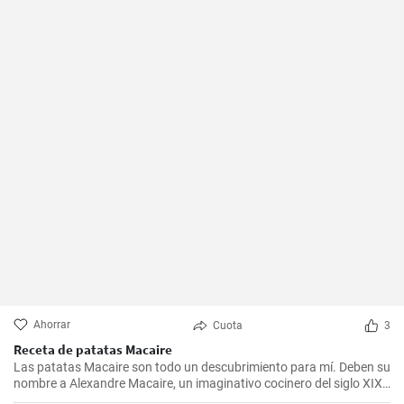
Ahorrar
Cuota
3
Receta de patatas Macaire
Las patatas Macaire son todo un descubrimiento para mí. Deben su
nombre a Alexandre Macaire, un imaginativo cocinero del siglo XIX.
Este plato de patatas de sabor exquisito es en realidad muy sencillo