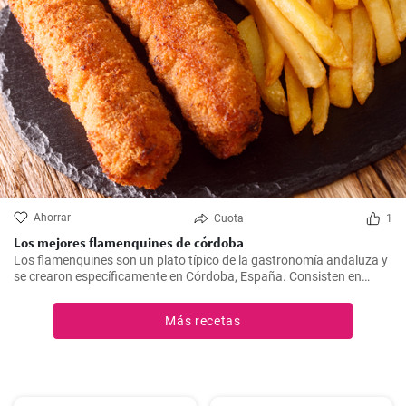
Ahorrar
Cuota
1
Los mejores flamenquines de córdoba
Los flamenquines son un plato típico de la gastronomía andaluza y
se crearon específicamente en Córdoba, España. Consisten en
rollitos de jamón serrano y carne de cerdo empanados y fritos. Son
crujientes por fuera y jugosos por dentro, generalmente se sirven
Más recetas
como tapas y son comúnmente acompañados con papas fritas y
mayonesa.