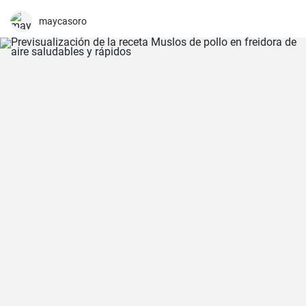
y sólo requiere unos pocos ingredientes. Es lo que más me gusta
cocinar con mi familia los fines de semana, cuando podemos
maycasoro
disfrutar todos juntos de una comida. Con un poco de práctica,
¡tendrás una sabrosa receta de guarnición en tu repertorio culinario
en un abrir y cerrar de ojos!