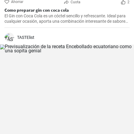
Ahorrar
Cuota
2
Como preparar gin con coca cola
El Gin con Coca Cola es un cóctel sencillo y refrescante. Ideal para
cualquier ocasión, aporta una combinación interesante de sabores
que resultarán del agrado para quienes disfrutan de bebidas
espirituosas mezcladas con refrescos. Aunque puede parecer poco
común mezclar gin con Coca Cola, esta receta puede sorprender
TASTElist
por su agradable sabor.