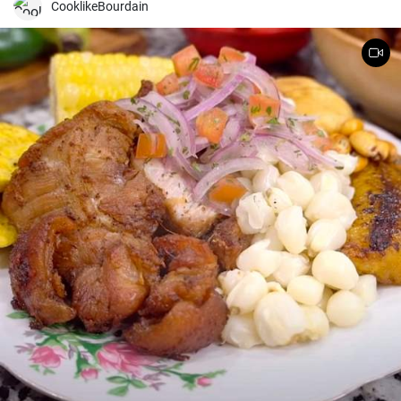
CooklikeBourdain