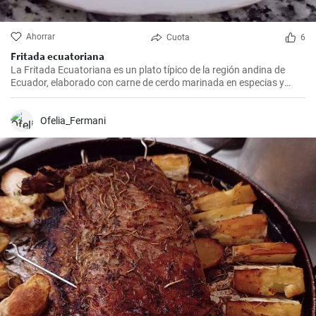
Ahorrar
Cuota
6
Fritada ecuatoriana
La Fritada Ecuatoriana es un plato típico de la región andina de
Ecuador, elaborado con carne de cerdo marinada en especias y
cocinada a fuego lento en una olla con agua hasta que quede suave
y tierna.
Ofelia_Fermani