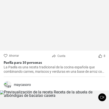
Ahorrar
Cuota
8
Paella para 10 personas
La Paella es una receta tradicional de la cocina española que
combinando carnes, mariscos y verduras en una base de arroz con
una mezcla de especias, ofrece una experiencia culinaria llena de
sabores y texturas. Aunque cada región de España tiene su propia
forma de hacer la paella, esta receta se acerca a la versión más
maycasoro
clásica, la valenciana.