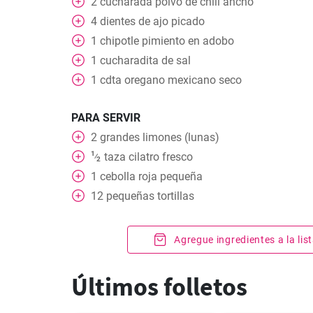
2
cucharada
polvo de chili ancho
4
dientes de ajo picado
1
chipotle pimiento en adobo
1
cucharadita
de sal
1
cdta
oregano mexicano seco
PARA SERVIR
2
grandes limones (lunas)
1
taza
cilatro fresco
⁄
2
1
cebolla roja pequeña
12
pequeñas tortillas
Agregue ingredientes a la li
Últimos folletos