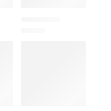
Días restantes: 11
Unimarc Ofertas
Super Bodega aCuenta Ofertas
26
02.08.2026 - 17.08.2026
En 02.08.2026