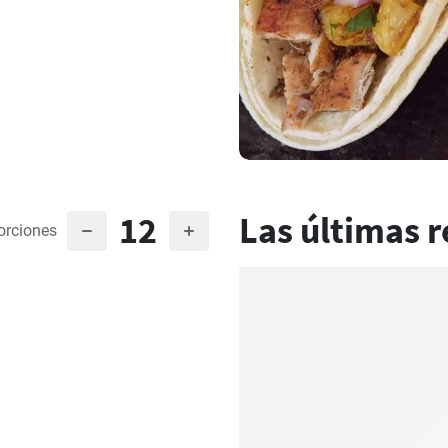
12
Las últimas r
orciones