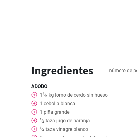
Ingredientes
número de p
ADOBO
1
1
kg
lomo de cerdo sin hueso
⁄
2
1
cebolla blanca
1
piña grande
1
taza
jugo de naranja
⁄
2
1
taza
vinagre blanco
⁄
4