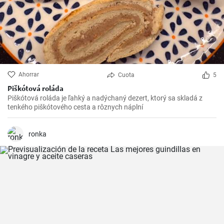
Ahorrar
Cuota
5
Piškótová roláda
Piškótová roláda je ľahký a nadýchaný dezert, ktorý sa skladá z
tenkého piškótového cesta a rôznych náplní
ronka