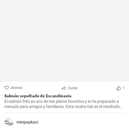
Ahorrar
Cuota
1
Salmón sepultado de Escandinavia
El salmón frito es uno de mis platos favoritos y lo he preparado a
menudo para amigos y familiares. Esta receta mía es el resultado
de mucha experimentación y personalización. Lo sorprendente es
que es increíblemente fácil de hacer y, a la vez, tan sabrosa e
impresionante. Un trozo de filete de salmón fresco se marina en un
minipapkaci
encurtido picante y está listo para servir al cabo de dos días.