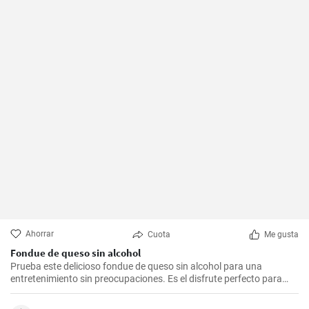
Ahorrar
Cuota
Me gusta
Fondue de queso sin alcohol
Prueba este delicioso fondue de queso sin alcohol para una
entretenimiento sin preocupaciones. Es el disfrute perfecto para
una noche acogedora con amigos y familiares. Sírvelo con tus
guarniciones favoritas como pan crujiente, verduras o incluso