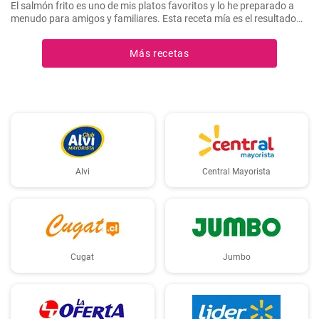
El salmón frito es uno de mis platos favoritos y lo he preparado a
menudo para amigos y familiares. Esta receta mía es el resultado
de mucha experimentación y personalización. Lo sorprendente es
que es increíblemente fácil de hacer y, a la vez, tan sabrosa e
Más recetas
impresionante. Un trozo de filete de salmón fresco se marina en un
encurtido picante y está listo para servir al cabo de dos días.
Alvi
Central Mayorista
Cugat
Jumbo