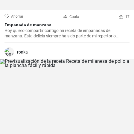
Ahorrar
Cuota
17
Empanada de manzana
Hoy quiero compartir contigo mi receta de empanadas de
manzana. Esta delicia siempre ha sido parte de mi repertorio
culinario. Me gusta hacerlas en epocas de frio para endulzar el
paladar y demostrar que no sólo las empanadas saladas pueden
hacerte feliz. Es un postre que nunca falla en las reuniones
ronka
familiares y siempre impresiona a los invitados. Espero que la
disfrutes tanto como yo.