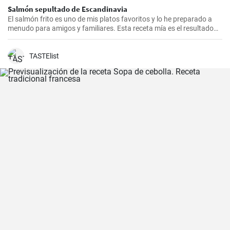
Salmón sepultado de Escandinavia
El salmón frito es uno de mis platos favoritos y lo he preparado a
menudo para amigos y familiares. Esta receta mía es el resultado
de mucha experimentación y personalización. Lo sorprendente es
que es increíblemente fácil de hacer y, a la vez, tan sabrosa e
impresionante. Un trozo de filete de salmón fresco se marina en un
TASTElist
encurtido picante y está listo para servir al cabo de dos días.