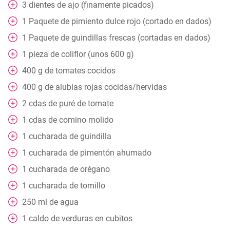
3
dientes de ajo (finamente picados)
1
Paquete
de pimiento dulce rojo (cortado en dados)
1
Paquete
de guindillas frescas (cortadas en dados)
1
pieza
de coliflor (unos 600 g)
400
g
de tomates cocidos
400
g
de alubias rojas cocidas/hervidas
2
cdas
de puré de tomate
1
cdas
de comino molido
1
cucharada
de guindilla
1
cucharada
de pimentón ahumado
1
cucharada
de orégano
1
cucharada
de tomillo
250
ml
de agua
1
caldo de verduras en cubitos