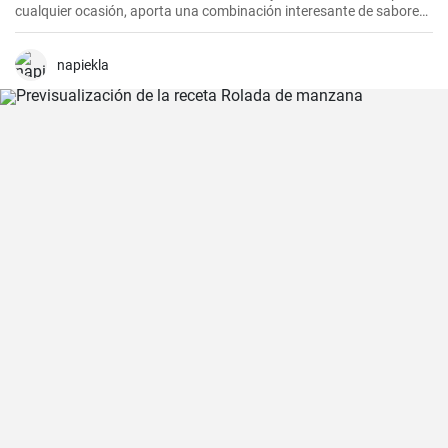
cualquier ocasión, aporta una combinación interesante de sabores
que resultarán del agrado para quienes disfrutan de bebidas
espirituosas mezcladas con refrescos. Aunque puede parecer poco
común mezclar gin con Coca Cola, esta receta puede sorprender
napiekla
por su agradable sabor.