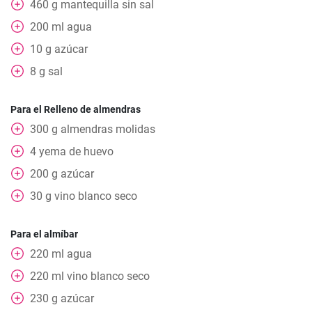
460
g
mantequilla sin sal
200
ml
agua
10
g
azúcar
8
g
sal
Para el Relleno de almendras
300
g
almendras molidas
4
yema de huevo
200
g
azúcar
30
g
vino blanco seco
Para el almíbar
220
ml
agua
220
ml
vino blanco seco
230
g
azúcar