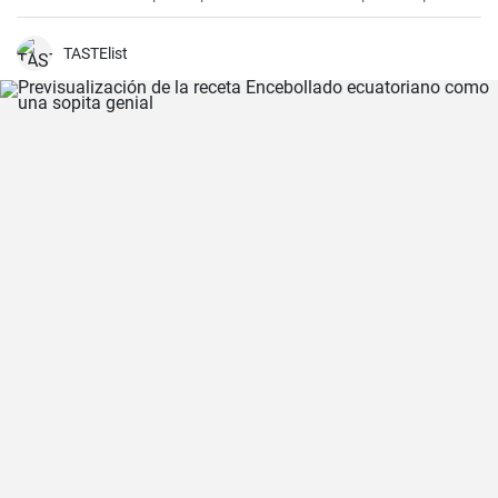
una noche acogedora con amigos y familiares. Sírvelo con tus
guarniciones favoritas como pan crujiente, verduras o incluso
frutas para una experiencia culinaria inolvidable.
TASTElist