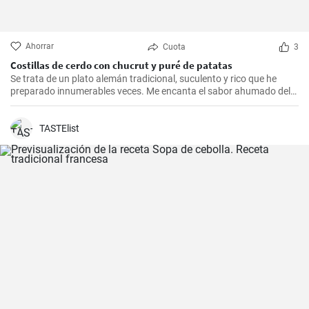
Ahorrar
Cuota
3
Costillas de cerdo con chucrut y puré de patatas
Se trata de un plato alemán tradicional, suculento y rico que he
preparado innumerables veces. Me encanta el sabor ahumado del
Kassler combinado con el chucrut ácido y el cremoso puré de
patatas. Esta receta es ideal para ocasiones especiales y también
es un delicioso plato reconfortante en los días más fríos.
TASTElist