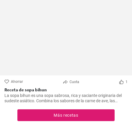
Ahorrar
Cuota
1
Receta de sopa bihun
La sopa bihun es una sopa sabrosa, rica y saciante originaria del
sudeste asiático. Combina los sabores de la carne de ave, las
verduras y los fideos de arroz en una sola olla. En casa la
preparamos todas las semanas.
Más recetas