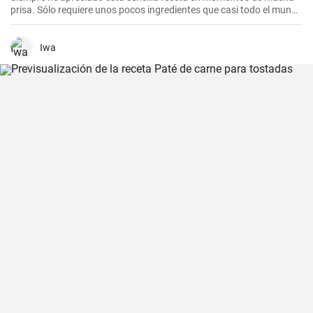
prisa. Sólo requiere unos pocos ingredientes que casi todo el mundo
tiene en casa, y en apenas 30 minutos puedes estar disfrutando de
unas deliciosas galletas caseras. Con su textura crujiente y su
sabor dulce, siempre eran un éxito para las visitas improvisadas y
Iwa
para compartir con amigos y familiares.