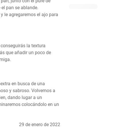
an, junto con el puré de 
el pan se ablande. 
y le agregaremos el ajo para 
conseguirás la textura 
rás que añadir un poco de 
 miga.
 extra en busca de una 
moso y sabroso. Volvemos a 
en, dando lugar a un 
minaremos colocándolo en un 
29 de enero de 2022