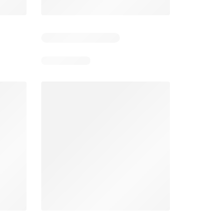
Días restantes: 11
Unimarc Ofertas
Super Bodega aCuenta Ofertas
26
02.08.2026 - 17.08.2026
En 02.08.2026