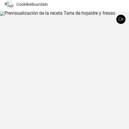
CooklikeBourdain