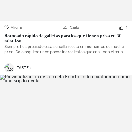
Ahorrar
Cuota
6
Horneado rápido de galletas para los que tienen prisa en 30
minutos
Siempre he apreciado esta sencilla receta en momentos de mucha
prisa. Sólo requiere unos pocos ingredientes que casi todo el mundo
tiene en casa, y en apenas 30 minutos puedes estar disfrutando de
unas deliciosas galletas caseras. Con su textura crujiente y su
sabor dulce, siempre eran un éxito para las visitas improvisadas y
TASTElist
para compartir con amigos y familiares.