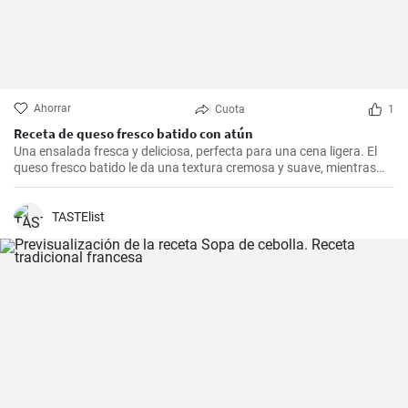
Ahorrar
Cuota
1
Receta de queso fresco batido con atún
Una ensalada fresca y deliciosa, perfecta para una cena ligera. El
queso fresco batido le da una textura cremosa y suave, mientras
que el atún le aporta proteínas con el sabor. Suele servirse fría,
acompañada de tostadas o pan integral.
TASTElist