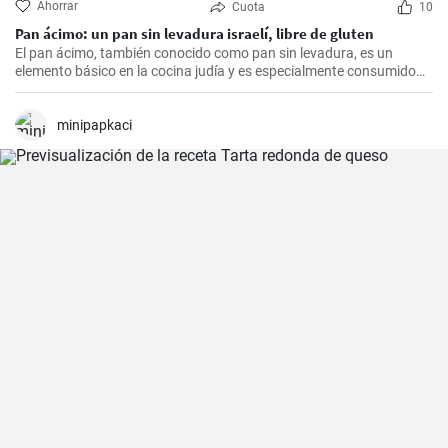
Ahorrar
Cuota
10
Pan ácimo: un pan sin levadura israelí, libre de gluten
El pan ácimo, también conocido como pan sin levadura, es un
elemento básico en la cocina judía y es especialmente consumido
durante Pesaj. En esta receta, te mostraré cómo hacer tu propio
pan ácimo casero de manera sencilla y deliciosa.
minipapkaci