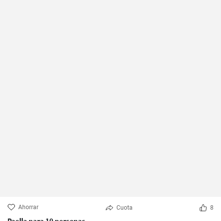
Ahorrar
Cuota
8
Paella para 10 personas