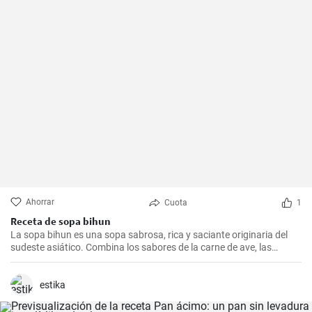
Ahorrar
Cuota
1
Receta de sopa bihun
La sopa bihun es una sopa sabrosa, rica y saciante originaria del
sudeste asiático. Combina los sabores de la carne de ave, las
verduras y los fideos de arroz en una sola olla. En casa la
preparamos todas las semanas.
estika