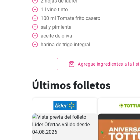
2
hojas
de laurel
1
l
vino tinto
100
ml
Tomate frito casero
sal y pimienta
aceite de oliva
harina de trigo integral
Agregue ingredientes a la li
Últimos folletos