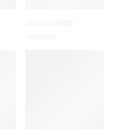
Días restantes: 10
Unimarc Ofertas
Super Bodega aCuenta Ofertas
26
02.08.2026 - 17.08.2026
En 02.08.2026