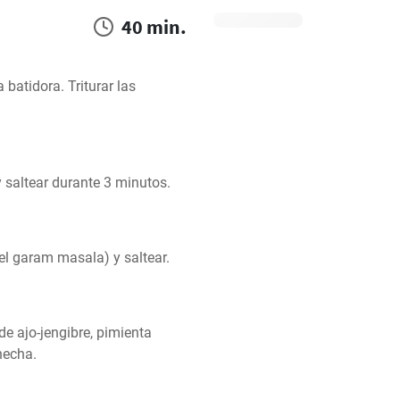
40 min.
batidora. Triturar las 
y saltear durante 3 minutos.
el garam masala) y saltear.
e ajo-jengibre, pimienta 
hecha.