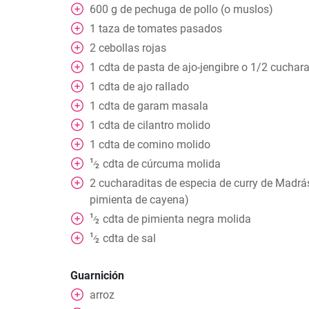
600
g
de pechuga de pollo (o muslos)
1
taza
de tomates pasados
2
cebollas rojas
1
cdta
de pasta de ajo-jengibre o 1/2 cuchara
1
cdta
de ajo rallado
1
cdta
de garam masala
1
cdta
de cilantro molido
1
cdta
de comino molido
1
cdta
de cúrcuma molida
⁄
2
2
cucharaditas
de especia de curry de Madrás
pimienta de cayena)
1
cdta
de pimienta negra molida
⁄
2
1
cdta
de sal
⁄
2
Guarnición
arroz