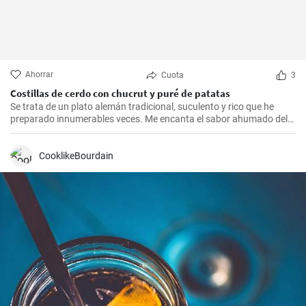
Ahorrar
Cuota
3
Costillas de cerdo con chucrut y puré de patatas
Se trata de un plato alemán tradicional, suculento y rico que he
preparado innumerables veces. Me encanta el sabor ahumado del
Kassler combinado con el chucrut ácido y el cremoso puré de
patatas. Esta receta es ideal para ocasiones especiales y también
es un delicioso plato reconfortante en los días más fríos.
CooklikeBourdain