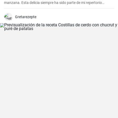
manzana. Esta delicia siempre ha sido parte de mi repertorio
culinario. Me gusta hacerlas en epocas de frio para endulzar el
paladar y demostrar que no sólo las empanadas saladas pueden
hacerte feliz. Es un postre que nunca falla en las reuniones
Gretarezepte
familiares y siempre impresiona a los invitados. Espero que la
disfrutes tanto como yo.