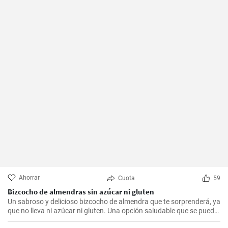
Ahorrar
Cuota
59
Bizcocho de almendras sin azúcar ni gluten
Un sabroso y delicioso bizcocho de almendra que te sorprenderá, ya
que no lleva ni azúcar ni gluten. Una opción saludable que se puede
adaptar a muchas personas.