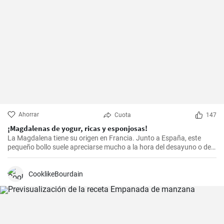
Ahorrar
Cuota
147
¡Magdalenas de yogur, ricas y esponjosas!
La Magdalena tiene su origen en Francia. Junto a España, este
pequeño bollo suele apreciarse mucho a la hora del desayuno o de
la merienda. ¡Con la receta que os propongo hoy, vuestras
magdalenas van a salir muy ricas y esponjosas! ¡No os la perdáis!
CooklikeBourdain