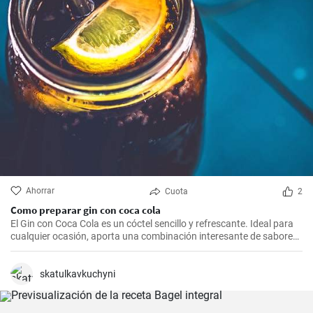
Ahorrar
Cuota
2
Como preparar gin con coca cola
El Gin con Coca Cola es un cóctel sencillo y refrescante. Ideal para
cualquier ocasión, aporta una combinación interesante de sabores
que resultarán del agrado para quienes disfrutan de bebidas
espirituosas mezcladas con refrescos. Aunque puede parecer poco
común mezclar gin con Coca Cola, esta receta puede sorprender
skatulkavkuchyni
por su agradable sabor.