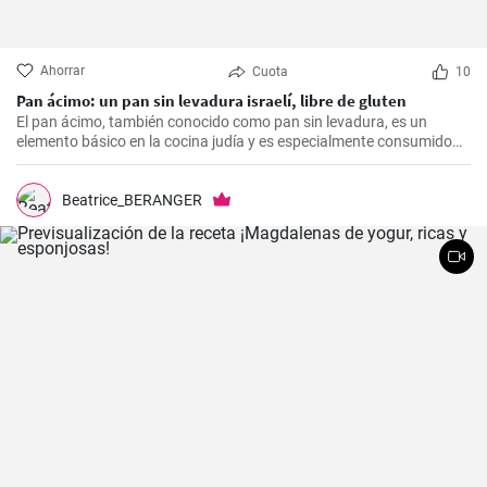
Ahorrar
Cuota
10
Pan ácimo: un pan sin levadura israelí, libre de gluten
El pan ácimo, también conocido como pan sin levadura, es un
elemento básico en la cocina judía y es especialmente consumido
durante Pesaj. En esta receta, te mostraré cómo hacer tu propio
pan ácimo casero de manera sencilla y deliciosa.
Beatrice_BERANGER