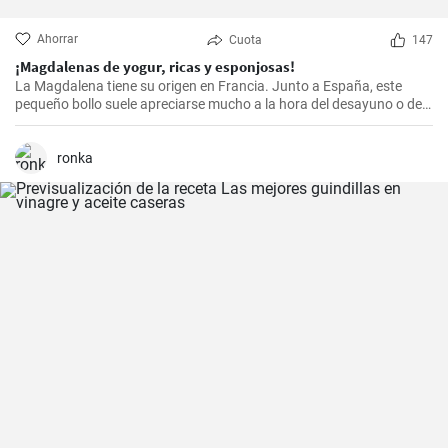
Ahorrar
Cuota
147
¡Magdalenas de yogur, ricas y esponjosas!
La Magdalena tiene su origen en Francia. Junto a España, este
pequeño bollo suele apreciarse mucho a la hora del desayuno o de
la merienda. ¡Con la receta que os propongo hoy, vuestras
magdalenas van a salir muy ricas y esponjosas! ¡No os la perdáis!
ronka