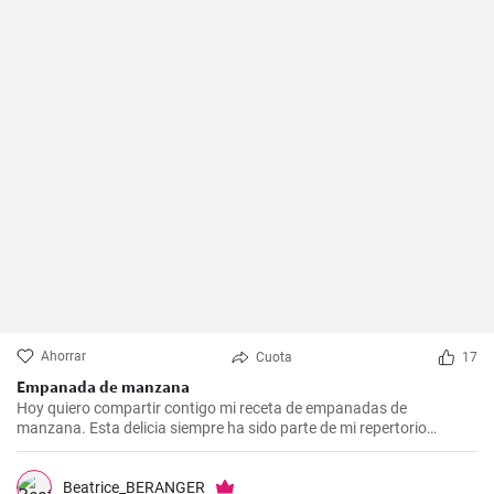
Ahorrar
Cuota
17
Empanada de manzana
Hoy quiero compartir contigo mi receta de empanadas de
manzana. Esta delicia siempre ha sido parte de mi repertorio
culinario. Me gusta hacerlas en epocas de frio para endulzar el
paladar y demostrar que no sólo las empanadas saladas pueden
hacerte feliz. Es un postre que nunca falla en las reuniones
Beatrice_BERANGER