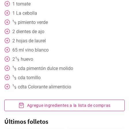
1
tomate
1
La cebolla
1
pimiento verde
⁄
2
2
dientes de ajo
2
hojas
de laurel
65
ml
vino blanco
1
2
huevo
⁄
2
1
cda
pimentón dulce molido
⁄
2
1
cda
tomillo
⁄
2
1
cdta Colorante alimenticio
⁄
2
Agregue ingredientes a la lista de compras
Últimos folletos