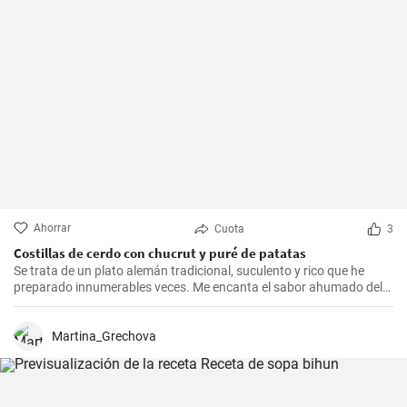
Ahorrar
Cuota
3
Costillas de cerdo con chucrut y puré de patatas
Se trata de un plato alemán tradicional, suculento y rico que he
preparado innumerables veces. Me encanta el sabor ahumado del
Kassler combinado con el chucrut ácido y el cremoso puré de
patatas. Esta receta es ideal para ocasiones especiales y también
es un delicioso plato reconfortante en los días más fríos.
Martina_Grechova