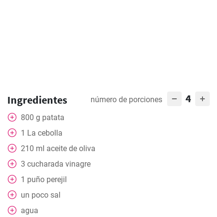
4
Ingredientes
número de porciones
800
g
patata
1
La cebolla
210
ml
aceite de oliva
3
cucharada
vinagre
1
puño
perejil
un poco
sal
agua