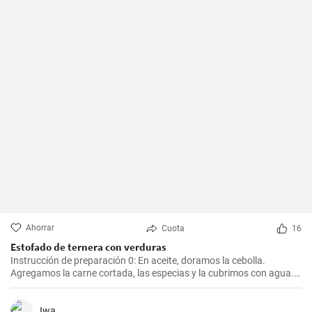
Ahorrar
Cuota
16
Estofado de ternera con verduras
Instrucción de preparación 0: En aceite, doramos la cebolla.
Agregamos la carne cortada, las especias y la cubrimos con agua.
Cocinamos hasta que esté tierna. Luego, agregamos las verduras,
el puré y cocinamos hasta que todo esté suave. Finalmente
agregamos la crema y dejamos que hierva.
Iwa