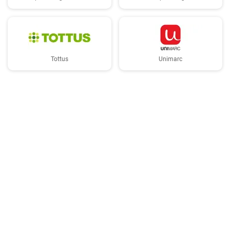
Tottus
Unimarc