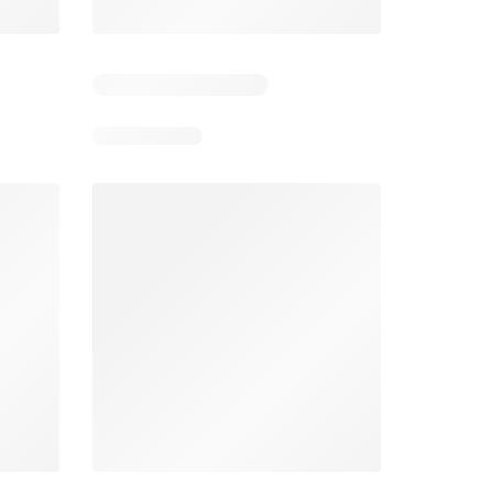
Días restantes: 12
Unimarc Ofertas
Super Bodega aCuenta Ofertas
26
02.08.2026 - 17.08.2026
En 02.08.2026