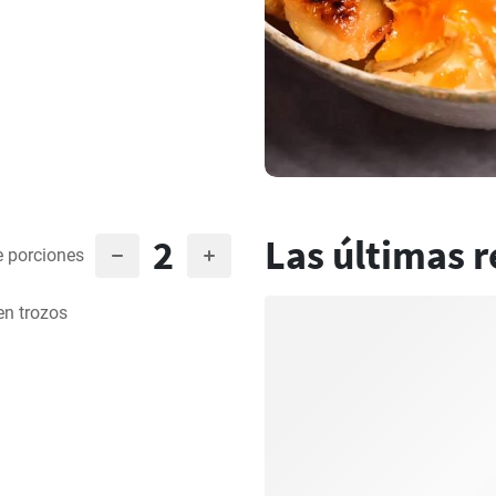
2
Las últimas r
 porciones
en trozos