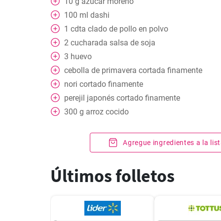
10
g
azúcar moreno
100
ml
dashi
1
cdta
clado de pollo en polvo
2
cucharada
salsa de soja
3
huevo
cebolla de primavera cortada finamente
nori cortado finamente
perejil japonés cortado finamente
300
g
arroz cocido
Agregue ingredientes a la li
Últimos folletos