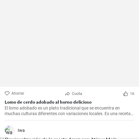
Ahorrar
Cuota
16
Lomo de cerdo adobado al horno delicioso
El lomo adobado es un plato tradicional que se encuentra en
muchas culturas diferentes con variaciones locales. Es una receta
sencilla y deliciosa que consiste en una pieza jugosa de lomo de
cerdo marinado (adobado) en una mezcla de especias, vinagre y ajo
antes de ser asado hasta quedar tierno y sabroso. Es excelente
Iwa
para una cena en familia o una comida especial.