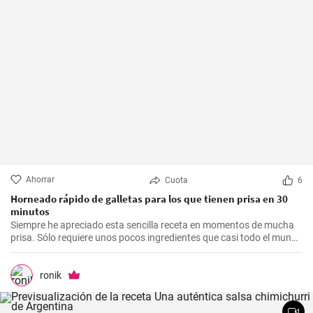
Ahorrar
Cuota
6
Horneado rápido de galletas para los que tienen prisa en 30
minutos
Siempre he apreciado esta sencilla receta en momentos de mucha
prisa. Sólo requiere unos pocos ingredientes que casi todo el mundo
tiene en casa, y en apenas 30 minutos puedes estar disfrutando de
unas deliciosas galletas caseras. Con su textura crujiente y su
sabor dulce, siempre eran un éxito para las visitas improvisadas y
ronik
para compartir con amigos y familiares.