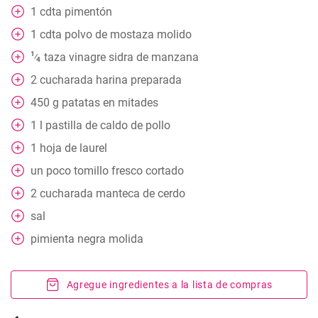
1
cdta
pimentón
1
cdta
polvo de mostaza molido
1
taza
vinagre sidra de manzana
⁄
4
2
cucharada
harina preparada
450
g
patatas en mitades
1
l
pastilla de caldo de pollo
1
hoja de laurel
un poco
tomillo fresco cortado
2
cucharada
manteca de cerdo
sal
pimienta negra molida
Agregue ingredientes a la lista de compras