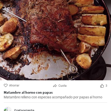
Ahorrar
Cuota
3
Matambre al horno con papas
Matambre relleno con especias acompañado por papas al horno
Gretarezepte