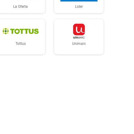
La Oferta
Lider
Tottus
Unimarc