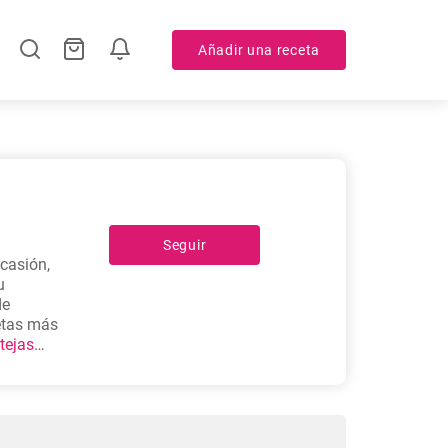
Añadir una receta
Seguir
ocasión,
u
de
cetas más
tejas
 cerdo