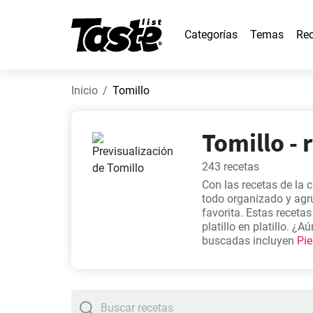
Categorías
Temas
Rec
Inicio
Tomillo
Tomillo - 
243 recetas
Con las recetas de la 
todo organizado y agr
favorita. Estas receta
platillo en platillo. 
buscadas incluyen
Pie
con verduras simple
,
R
adobado al horno deli