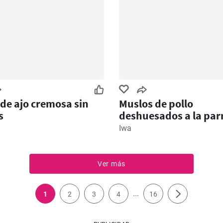
de ajo cremosa sin
Muslos de pollo
s
deshuesados ​​a la parr
Iwa
Ver más
...
1
2
3
4
16