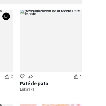
2
1
Paté de pato
Erika171