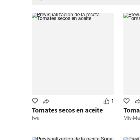
1
Tomates secos en aceite
Toma
Iwa
Mis-Ma