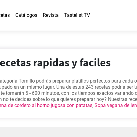
etas
Catálogos
Revista
Tastelist TV
recetas rapidas y faciles
categoría Tomillo podrás preparar platillos perfectos para cada 
upado en un mismo lugar. Una de estas 243 recetas podría ser t
s te tomarán 5 - 600 minutos, con los tiempos exactos variando 
¿Aún no te decides sobre lo que quieres preparar hoy? Nuestras re
rna de cordero al horno jugosa con patatas
,
Sopa vegana de len
eceta de filete de pechuga de pollo con limón al horno
,
Lomo de
cioso
, así que puedes elegir una de estas para empezar.