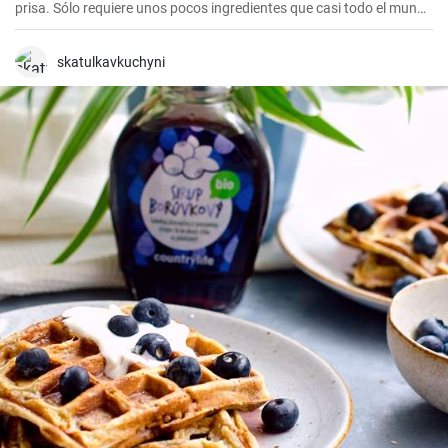
prisa. Sólo requiere unos pocos ingredientes que casi todo el mundo
tiene en casa, y en apenas 30 minutos puedes estar disfrutando de
unas deliciosas galletas caseras. Con su textura crujiente y su
sabor dulce, siempre eran un éxito para las visitas improvisadas y
skatulkavkuchyni
para compartir con amigos y familiares.