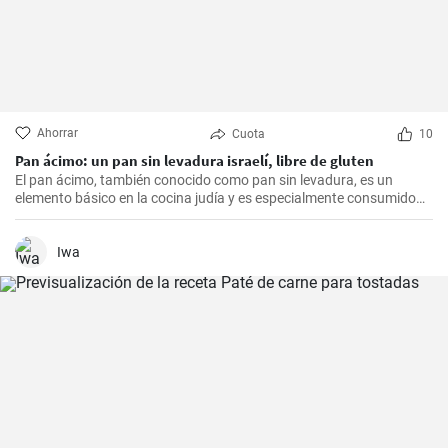
Ahorrar
Cuota
10
Pan ácimo: un pan sin levadura israelí, libre de gluten
El pan ácimo, también conocido como pan sin levadura, es un
elemento básico en la cocina judía y es especialmente consumido
durante Pesaj. En esta receta, te mostraré cómo hacer tu propio
pan ácimo casero de manera sencilla y deliciosa.
Iwa