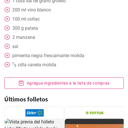
1
cdta
sal de grano grueso
200
ml
vino blanco
100
ml
coñac
300
g
patata
2
manzana
sal
pimienta negra frescamante molida
1
cdta
canela molida
⁄
2
Agregue ingredientes a la lista de compras
Últimos folletos