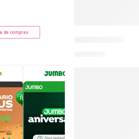
sta de compras
Días restantes: 19
Días restantes: 5