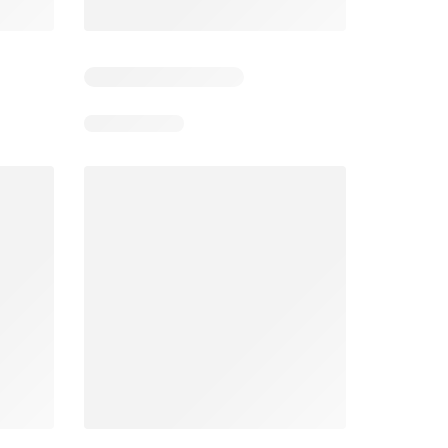
Unimarc Ofertas
Super Bodega aCuenta Ofertas
26
02.08.2026 - 17.08.2026
En 02.08.2026