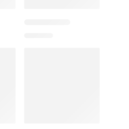
Días restantes: 11
Unimarc Ofertas
Super Bodega aCuenta Ofertas
26
02.08.2026 - 17.08.2026
En 02.08.2026