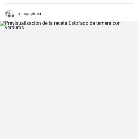
bechamel auténtico.
minipapkaci