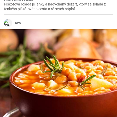
Piškótová roláda je ľahký a nadýchaný dezert, ktorý sa skladá z
tenkého piškótového cesta a rôznych náplní
Iwa