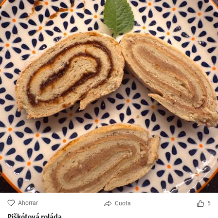
Ahorrar
Cuota
5
Piškótová roláda