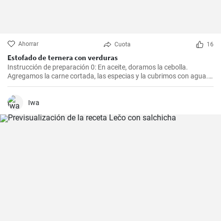
Ahorrar
Cuota
16
Estofado de ternera con verduras
Instrucción de preparación 0: En aceite, doramos la cebolla.
Agregamos la carne cortada, las especias y la cubrimos con agua.
Cocinamos hasta que esté tierna. Luego, agregamos las verduras,
el puré y cocinamos hasta que todo esté suave. Finalmente
agregamos la crema y dejamos que hierva.
Iwa