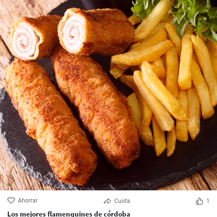
Ahorrar
Cuota
1
Los mejores flamenquines de córdoba