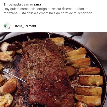
Empanada de manzana
Hoy quiero compartir contigo mi receta de empanadas de
manzana. Esta delicia siempre ha sido parte de mi repertorio
culinario. Me gusta hacerlas en epocas de frio para endulzar el
paladar y demostrar que no sólo las empanadas saladas pueden
hacerte feliz. Es un postre que nunca falla en las reuniones
Ofelia_Fermani
familiares y siempre impresiona a los invitados. Espero que la
disfrutes tanto como yo.