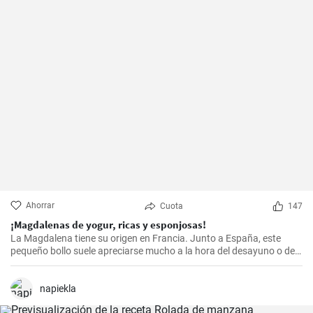
Ahorrar
Cuota
147
¡Magdalenas de yogur, ricas y esponjosas!
La Magdalena tiene su origen en Francia. Junto a España, este
pequeño bollo suele apreciarse mucho a la hora del desayuno o de
la merienda. ¡Con la receta que os propongo hoy, vuestras
magdalenas van a salir muy ricas y esponjosas! ¡No os la perdáis!
napiekla