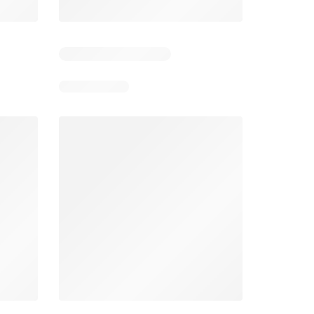
Días restantes: 10
Unimarc Ofertas
Super Bodega aCuenta Ofertas
26
02.08.2026 - 17.08.2026
En 02.08.2026