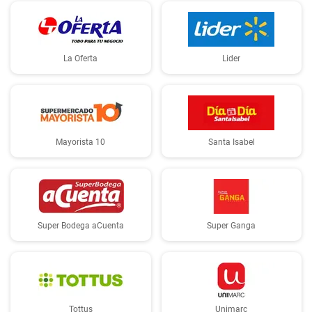
La Oferta
Lider
Mayorista 10
Santa Isabel
Super Bodega aCuenta
Super Ganga
Tottus
Unimarc