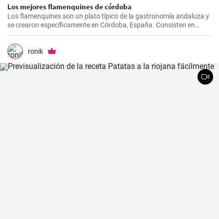
Los mejores flamenquines de córdoba
Los flamenquines son un plato típico de la gastronomía andaluza y
se crearon específicamente en Córdoba, España. Consisten en
rollitos de jamón serrano y carne de cerdo empanados y fritos. Son
crujientes por fuera y jugosos por dentro, generalmente se sirven
como tapas y son comúnmente acompañados con papas fritas y
ronik
mayonesa.