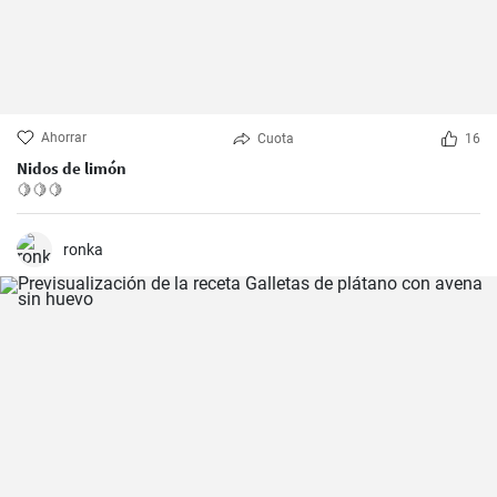
Ahorrar
Cuota
16
Nidos de limón
🍋🍋🍋
ronka