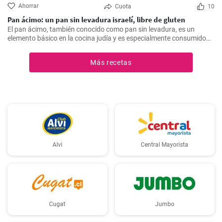
Ahorrar
Cuota
10
Pan ácimo: un pan sin levadura israelí, libre de gluten
El pan ácimo, también conocido como pan sin levadura, es un
elemento básico en la cocina judía y es especialmente consumido
durante Pesaj. En esta receta, te mostraré cómo hacer tu propio
pan ácimo casero de manera sencilla y deliciosa.
Más recetas
Alvi
Central Mayorista
Cugat
Jumbo