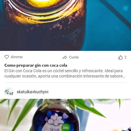
Ahorrar
Cuota
2
Como preparar gin con coca cola
El Gin con Coca Cola es un cóctel sencillo y refrescante. Ideal para
cualquier ocasión, aporta una combinación interesante de sabores
que resultarán del agrado para quienes disfrutan de bebidas
espirituosas mezcladas con refrescos. Aunque puede parecer poco
común mezclar gin con Coca Cola, esta receta puede sorprender
skatulkavkuchyni
por su agradable sabor.