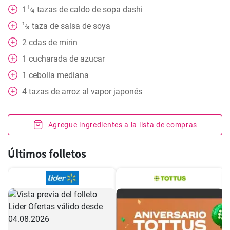
1
1
tazas
de caldo de sopa dashi
⁄
4
1
taza
de salsa de soya
⁄
3
2
cdas
de mirin
1
cucharada
de azucar
1
cebolla mediana
4
tazas
de arroz al vapor japonés
Agregue ingredientes a la lista de compras
Últimos folletos