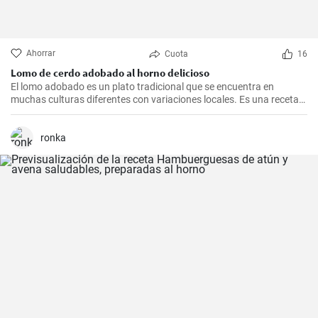
Ahorrar
Cuota
16
Lomo de cerdo adobado al horno delicioso
El lomo adobado es un plato tradicional que se encuentra en
muchas culturas diferentes con variaciones locales. Es una receta
sencilla y deliciosa que consiste en una pieza jugosa de lomo de
cerdo marinado (adobado) en una mezcla de especias, vinagre y ajo
antes de ser asado hasta quedar tierno y sabroso. Es excelente
ronka
para una cena en familia o una comida especial.