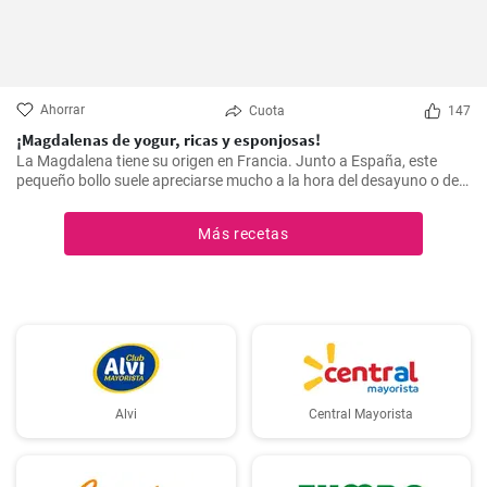
Ahorrar
Cuota
147
¡Magdalenas de yogur, ricas y esponjosas!
La Magdalena tiene su origen en Francia. Junto a España, este
pequeño bollo suele apreciarse mucho a la hora del desayuno o de
la merienda. ¡Con la receta que os propongo hoy, vuestras
magdalenas van a salir muy ricas y esponjosas! ¡No os la perdáis!
Más recetas
Alvi
Central Mayorista