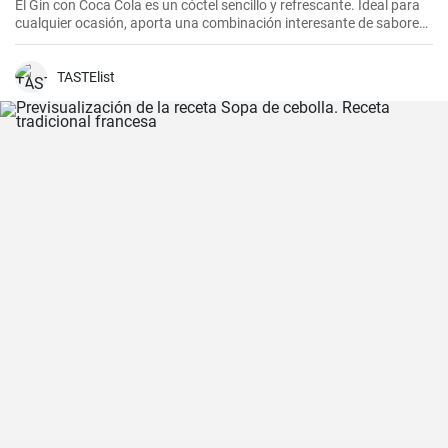
El Gin con Coca Cola es un cóctel sencillo y refrescante. Ideal para
cualquier ocasión, aporta una combinación interesante de sabores
que resultarán del agrado para quienes disfrutan de bebidas
espirituosas mezcladas con refrescos. Aunque puede parecer poco
común mezclar gin con Coca Cola, esta receta puede sorprender
TASTElist
por su agradable sabor.