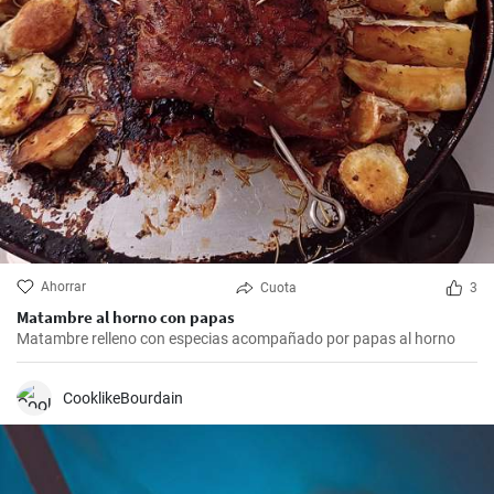
Ahorrar
Cuota
3
Matambre al horno con papas
Matambre relleno con especias acompañado por papas al horno
CooklikeBourdain