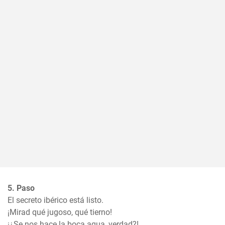
5. Paso
El secreto ibérico está listo. 

¡Mirad qué jugoso, qué tierno!

¡¿Se nos hace la boca agua, verdad?!