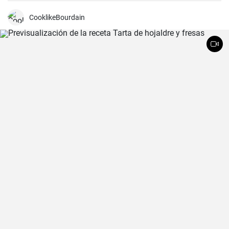
cerdo marinado (adobado) en una mezcla de especias, vinagre y ajo
antes de ser asado hasta quedar tierno y sabroso. Es excelente
CooklikeBourdain
para una cena en familia o una comida especial.