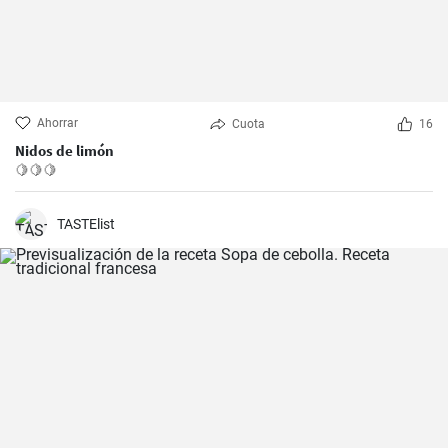
Ahorrar
Cuota
16
Nidos de limón
🍋🍋🍋
TASTElist