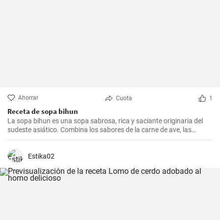
Ahorrar
Cuota
1
Receta de sopa bihun
La sopa bihun es una sopa sabrosa, rica y saciante originaria del
sudeste asiático. Combina los sabores de la carne de ave, las
verduras y los fideos de arroz en una sola olla. En casa la
preparamos todas las semanas.
Estika02