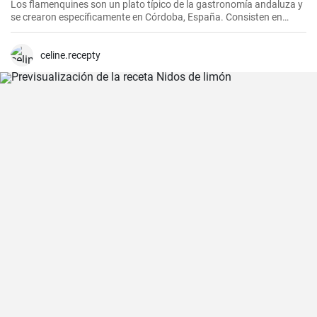
Los flamenquines son un plato típico de la gastronomía andaluza y
se crearon específicamente en Córdoba, España. Consisten en
rollitos de jamón serrano y carne de cerdo empanados y fritos. Son
crujientes por fuera y jugosos por dentro, generalmente se sirven
como tapas y son comúnmente acompañados con papas fritas y
celine.recepty
mayonesa.