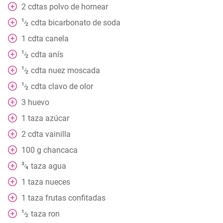
2
cdtas polvo de hornear
1
cdta bicarbonato de soda
⁄
2
1
cdta canela
1
cdta anís
⁄
2
1
cdta nuez moscada
⁄
2
1
cdta clavo de olor
⁄
2
3
huevo
1
taza
azúcar
2
cdta vainilla
100
g
chancaca
3
taza
agua
⁄
4
1
taza
nueces
1
taza
frutas confitadas
1
taza
ron
⁄
2