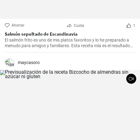
Ahorrar
Cuota
1
Salmón sepultado de Escandinavia
El salmón frito es uno de mis platos favoritos y lo he preparado a
menudo para amigos y familiares. Esta receta mía es el resultado
de mucha experimentación y personalización. Lo sorprendente es
que es increíblemente fácil de hacer y, a la vez, tan sabrosa e
impresionante. Un trozo de filete de salmón fresco se marina en un
maycasoro
encurtido picante y está listo para servir al cabo de dos días.