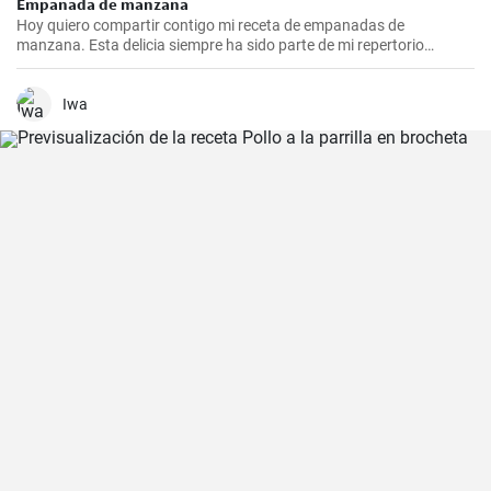
Empanada de manzana
Hoy quiero compartir contigo mi receta de empanadas de
manzana. Esta delicia siempre ha sido parte de mi repertorio
culinario. Me gusta hacerlas en epocas de frio para endulzar el
paladar y demostrar que no sólo las empanadas saladas pueden
hacerte feliz. Es un postre que nunca falla en las reuniones
Iwa
familiares y siempre impresiona a los invitados. Espero que la
disfrutes tanto como yo.