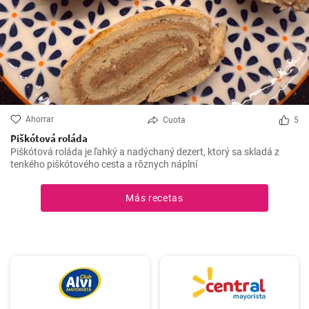
Ahorrar
Cuota
5
Piškótová roláda
Piškótová roláda je ľahký a nadýchaný dezert, ktorý sa skladá z
tenkého piškótového cesta a rôznych náplní
Más recetas