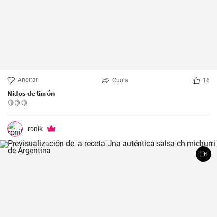
Ahorrar
Cuota
16
Nidos de limón
🍋🍋🍋
ronik