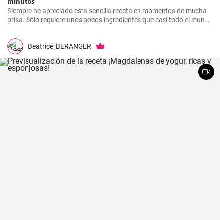
minutos
Siempre he apreciado esta sencilla receta en momentos de mucha
prisa. Sólo requiere unos pocos ingredientes que casi todo el mundo
tiene en casa, y en apenas 30 minutos puedes estar disfrutando de
unas deliciosas galletas caseras. Con su textura crujiente y su
sabor dulce, siempre eran un éxito para las visitas improvisadas y
Beatrice_BERANGER
para compartir con amigos y familiares.