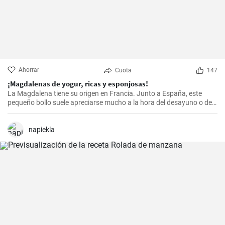
Ahorrar
Cuota
147
¡Magdalenas de yogur, ricas y esponjosas!
La Magdalena tiene su origen en Francia. Junto a España, este
pequeño bollo suele apreciarse mucho a la hora del desayuno o de
la merienda. ¡Con la receta que os propongo hoy, vuestras
magdalenas van a salir muy ricas y esponjosas! ¡No os la perdáis!
napiekla