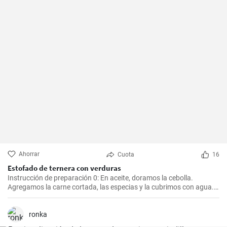
Ahorrar
Cuota
16
Estofado de ternera con verduras
Instrucción de preparación 0: En aceite, doramos la cebolla.
Agregamos la carne cortada, las especias y la cubrimos con agua.
Cocinamos hasta que esté tierna. Luego, agregamos las verduras,
el puré y cocinamos hasta que todo esté suave. Finalmente
agregamos la crema y dejamos que hierva.
ronka