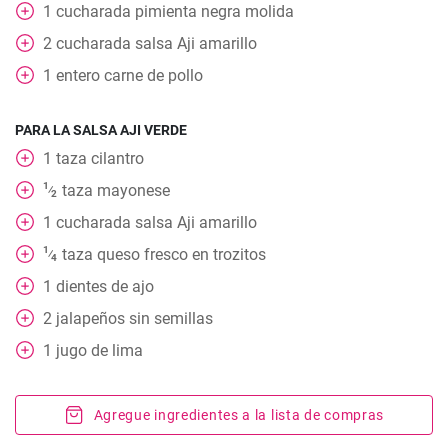
1
cucharada
pimienta negra molida
2
cucharada
salsa Aji amarillo
1
entero
carne de pollo
PARA LA SALSA AJI VERDE
1
taza
cilantro
1
taza
mayonese
⁄
2
1
cucharada
salsa Aji amarillo
1
taza
queso fresco en trozitos
⁄
4
1
dientes de ajo
2
jalapeños sin semillas
1
jugo de lima
Agregue ingredientes a la lista de compras