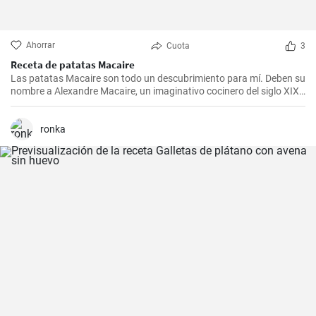
Ahorrar
Cuota
3
Receta de patatas Macaire
Las patatas Macaire son todo un descubrimiento para mí. Deben su
nombre a Alexandre Macaire, un imaginativo cocinero del siglo XIX.
Este plato de patatas de sabor exquisito es en realidad muy sencillo
y sólo requiere unos pocos ingredientes. Es lo que más me gusta
cocinar con mi familia los fines de semana, cuando podemos
ronka
disfrutar todos juntos de una comida. Con un poco de práctica,
¡tendrás una sabrosa receta de guarnición en tu repertorio culinario
en un abrir y cerrar de ojos!