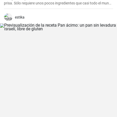
prisa. Sólo requiere unos pocos ingredientes que casi todo el mundo
tiene en casa, y en apenas 30 minutos puedes estar disfrutando de
unas deliciosas galletas caseras. Con su textura crujiente y su
sabor dulce, siempre eran un éxito para las visitas improvisadas y
estika
para compartir con amigos y familiares.