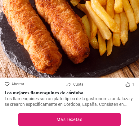
Ahorrar
Cuota
1
Los mejores flamenquines de córdoba
Los flamenquines son un plato típico de la gastronomía andaluza y
se crearon específicamente en Córdoba, España. Consisten en
rollitos de jamón serrano y carne de cerdo empanados y fritos. Son
crujientes por fuera y jugosos por dentro, generalmente se sirven
Más recetas
como tapas y son comúnmente acompañados con papas fritas y
mayonesa.