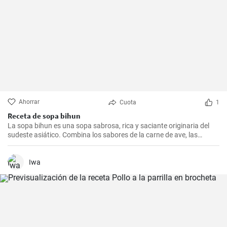
Ahorrar
Cuota
1
Receta de sopa bihun
La sopa bihun es una sopa sabrosa, rica y saciante originaria del
sudeste asiático. Combina los sabores de la carne de ave, las
verduras y los fideos de arroz en una sola olla. En casa la
preparamos todas las semanas.
Iwa