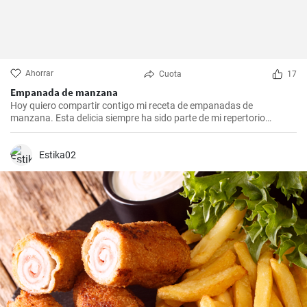
Ahorrar
Cuota
17
Empanada de manzana
Hoy quiero compartir contigo mi receta de empanadas de
manzana. Esta delicia siempre ha sido parte de mi repertorio
culinario. Me gusta hacerlas en epocas de frio para endulzar el
paladar y demostrar que no sólo las empanadas saladas pueden
hacerte feliz. Es un postre que nunca falla en las reuniones
Estika02
familiares y siempre impresiona a los invitados. Espero que la
disfrutes tanto como yo.