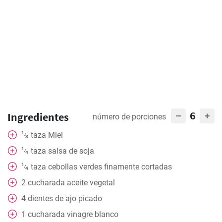
6
Ingredientes
número de porciones
1
taza
Miel
⁄
3
1
taza
salsa de soja
⁄
4
1
taza
cebollas verdes finamente cortadas
⁄
4
2
cucharada
aceite vegetal
4
dientes de ajo picado
1
cucharada
vinagre blanco