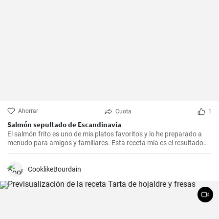
Ahorrar
Cuota
1
Salmón sepultado de Escandinavia
El salmón frito es uno de mis platos favoritos y lo he preparado a
menudo para amigos y familiares. Esta receta mía es el resultado
de mucha experimentación y personalización. Lo sorprendente es
que es increíblemente fácil de hacer y, a la vez, tan sabrosa e
impresionante. Un trozo de filete de salmón fresco se marina en un
CooklikeBourdain
encurtido picante y está listo para servir al cabo de dos días.