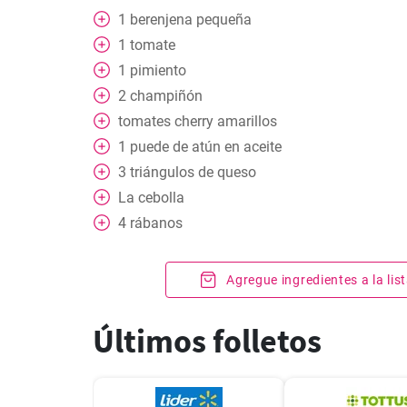
1
berenjena pequeña
1
tomate
1
pimiento
2
champiñón
tomates cherry amarillos
1
puede
de atún en aceite
3
triángulos de queso
La cebolla
4
rábanos
Agregue ingredientes a la li
Últimos folletos