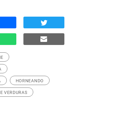
NE
A
A
HORNEANDO
DE VERDURAS