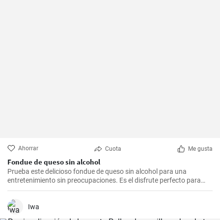
Ahorrar
Cuota
Me gusta
Fondue de queso sin alcohol
Prueba este delicioso fondue de queso sin alcohol para una
entretenimiento sin preocupaciones. Es el disfrute perfecto para
una noche acogedora con amigos y familiares. Sírvelo con tus
guarniciones favoritas como pan crujiente, verduras o incluso
frutas para una experiencia culinaria inolvidable.
Iwa