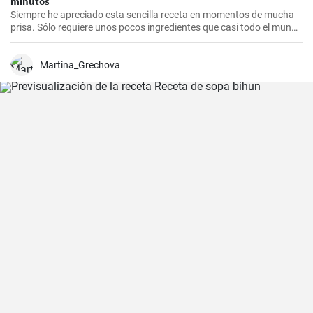
minutos
Siempre he apreciado esta sencilla receta en momentos de mucha
prisa. Sólo requiere unos pocos ingredientes que casi todo el mundo
tiene en casa, y en apenas 30 minutos puedes estar disfrutando de
unas deliciosas galletas caseras. Con su textura crujiente y su
sabor dulce, siempre eran un éxito para las visitas improvisadas y
Martina_Grechova
para compartir con amigos y familiares.