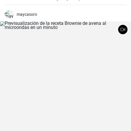
durante Pesaj. En esta receta, te mostraré cómo hacer tu propio
pan ácimo casero de manera sencilla y deliciosa.
maycasoro