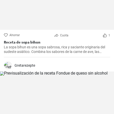
Ahorrar
Cuota
1
Receta de sopa bihun
La sopa bihun es una sopa sabrosa, rica y saciante originaria del
sudeste asiático. Combina los sabores de la carne de ave, las
verduras y los fideos de arroz en una sola olla. En casa la
preparamos todas las semanas.
Gretarezepte