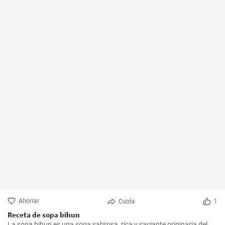
Ahorrar
Cuota
1
Receta de sopa bihun
La sopa bihun es una sopa sabrosa, rica y saciante originaria del