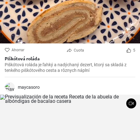
Ahorrar
Cuota
5
Piškótová roláda
Piškótová roláda je ľahký a nadýchaný dezert, ktorý sa skladá z
tenkého piškótového cesta a rôznych náplní
maycasoro