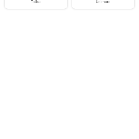
Tottus
Unimarc
Copyright © 2026 TasteList.cl. Reservados todos los derechos. Se prohíbe la
copia de textos sin el consentimiento por escrito del operador.