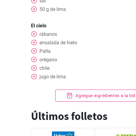
sal
50
g
de lima
El cielo
rábanos
ensalada de hielo
Palta
orégano
chile
jugo de lima
Agregue ingredientes a la li
Últimos folletos