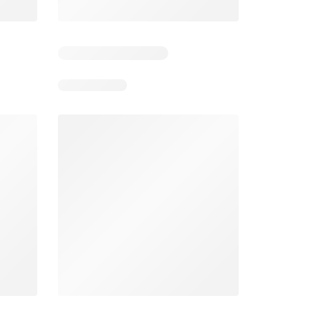
Días restantes: 10
Unimarc Ofertas
Super Bodega aCuenta Ofertas
26
02.08.2026 - 17.08.2026
En 02.08.2026