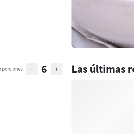
6
Las últimas r
 porciones