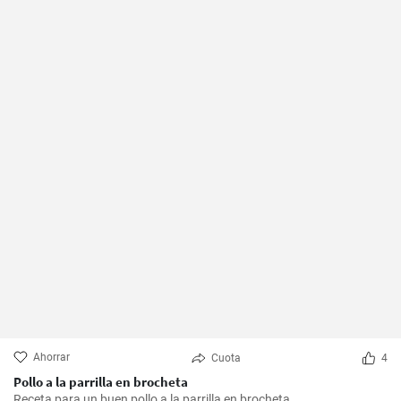
Ahorrar
Cuota
4
Pollo a la parrilla en brocheta
Receta para un buen pollo a la parrilla en brocheta.