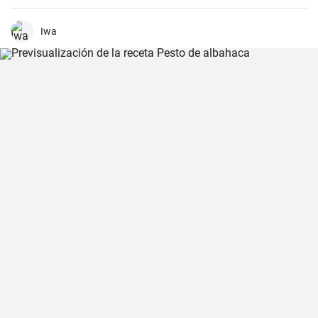
Cocinamos hasta que esté tierna. Luego, agregamos las verduras,
el puré y cocinamos hasta que todo esté suave. Finalmente
agregamos la crema y dejamos que hierva.
Iwa