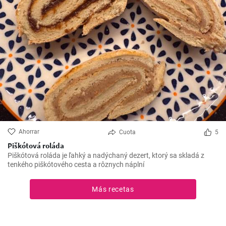
Ahorrar
Cuota
5
Piškótová roláda
Piškótová roláda je ľahký a nadýchaný dezert, ktorý sa skladá z
tenkého piškótového cesta a rôznych náplní
Más recetas