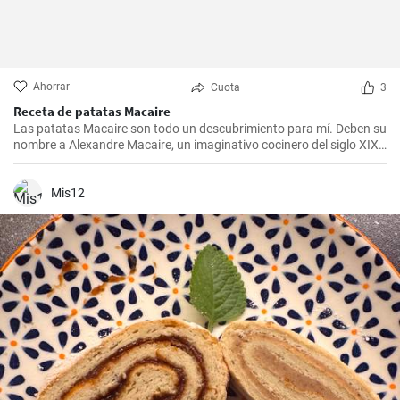
Ahorrar
Cuota
3
Receta de patatas Macaire
Las patatas Macaire son todo un descubrimiento para mí. Deben su
nombre a Alexandre Macaire, un imaginativo cocinero del siglo XIX.
Este plato de patatas de sabor exquisito es en realidad muy sencillo
y sólo requiere unos pocos ingredientes. Es lo que más me gusta
cocinar con mi familia los fines de semana, cuando podemos
Mis12
disfrutar todos juntos de una comida. Con un poco de práctica,
¡tendrás una sabrosa receta de guarnición en tu repertorio culinario
en un abrir y cerrar de ojos!