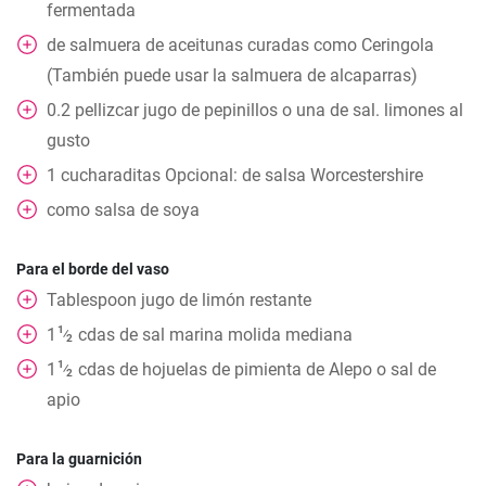
fermentada
de salmuera de aceitunas curadas como Ceringola
(También puede usar la salmuera de alcaparras)
0.2
pellizcar
jugo de pepinillos o una de sal. limones al
gusto
1
cucharaditas
Opcional: de salsa Worcestershire
como salsa de soya
Para el borde del vaso
Tablespoon
jugo de limón restante
1
1
cdas
de sal marina molida mediana
⁄
2
1
1
cdas
de hojuelas de pimienta de Alepo o sal de
⁄
2
apio
Para la guarnición